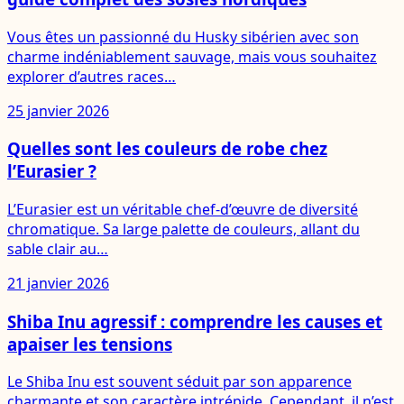
Vous êtes un passionné du Husky sibérien avec son
charme indéniablement sauvage, mais vous souhaitez
explorer d’autres races…
25 janvier 2026
Quelles sont les couleurs de robe chez
l’Eurasier ?
L’Eurasier est un véritable chef-d’œuvre de diversité
chromatique. Sa large palette de couleurs, allant du
sable clair au…
21 janvier 2026
Shiba Inu agressif : comprendre les causes et
apaiser les tensions
Le Shiba Inu est souvent séduit par son apparence
charmante et son caractère intrépide. Cependant, il n’est