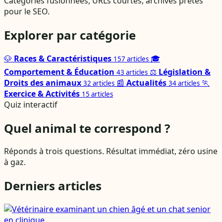
Catégories fusionnées, URLs courtes, archives prêtes
pour le SEO.
Explorer par catégorie
🐶
Races & Caractéristiques
🎓
157 articles
Comportement & Éducation
⚖️
Législation &
43 articles
Droits des animaux
📰
Actualités
🏃
32 articles
34 articles
Exercice & Activités
15 articles
Quiz interactif
Quel animal te correspond ?
Réponds à trois questions. Résultat immédiat, zéro usine
à gaz.
Derniers articles